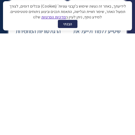
לידיעתך, באתר זה נעשה שימוש ב'קבצי עוגיות' (Cookies) ובכלים דומים, לצורך
תפעול האתר, שיפור חוויית הגלישה, התאמת תכנים וביצוע ניתוחים סטטיסטיים.
למידע נוסף, ניתן לעיין ב
מדיניות הפרטיות
שלנו
ניתוח ותחקור של אירועי עבר
עמידה בתקנות ובדרישות
הבנתי
שיסייע ללמוד ולייעל את
הרגולטוריות המחמירות
מערך ההגנה מפני מתקפות
ביותר להגנת המידע
עתידיות
מרכז בקרה 24/7 לניהול אירועים
ופריצות
מרכז בקרה חיצוני של אנליסטים ובקרי אבטחת מידע שינטרו
עבורכם 24/7 את המידע הארגוני ויזהו אירועי אבטחת מידע
אבטחת גישה לשירותי ענן
זיהוי מהיר של אירועי אבטחה, תחקור ומתן מענה
לאירוע
ביצוע פעולות אוטומטיות בזמן אמת למניעת