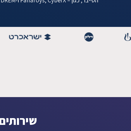
הסייבר, כגון – Panaroys, CyberX ו-DREM.
שירותים 