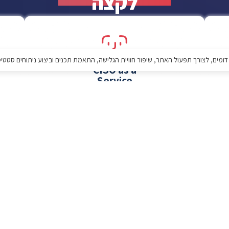
לקצה
CISO as a
Service
ליווי שוטף של מומחה סייבר שיספק הגנה
נ
מלאה לארגון שלך ע"י אסטרטגיית אבטחת
ל
מידע מותאמת אישית.
לפרטים נוספים
Employee
Awareness
הדרכות תקופתיות, סימולציות התקפות