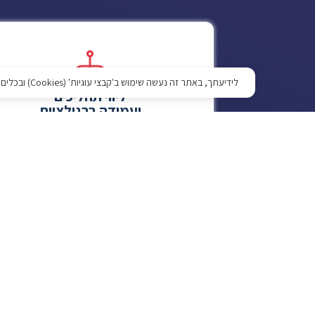
לידיעתך, באתר זה נעשה שימוש ב'קבצי עוגיות' (Cookies) ובכלים דומים, לצורך תפעול האתר, שיפור חוויית הגלישה, התאמת תכנים וביצוע ניתוחים סטטיסטיים. למידע נוסף, ניתן לעיין ב
ליווי תהליכים
ועמידה ברגולציות
אנחנו נוודא שהארגון שלך יעמוד בכל
התקנות וההסמכות הדרושות בזמן הקצר
ביותר.
לפרטים נוספים
סקרי סיכונים
ומבדקי חדירה (PT)
בדיקת נכסי המידע והתהליכים הקריטיים