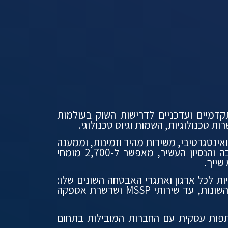
 מתקדמיים ועדכניים לדרישות השוק בעולמות
חומי ואינטגרטיבי, משירות מהיר וזמינות, וממענה
מקצועי לכל אתגר, מורכב ככל שיהיה. השילוב המנצח של ההבנה המעמיקה, הראייה העסקית הרחבה והנסיון העשיר, מאפשר ל-2,700 מומחי
שייך.
ק להגנה על תשתיות לכל ארגון ואתגרי האבטחה השונים שלו:
החל משירותים מנוהלים של Ciso as a Service ו-SIEM/SOC, דרך ליווי תהליכים ועמידה ברגולציות השונות, עד שירותי MSSP ושרשרת אספקה
ותפות עסקית עם החברות המובילות בתחום