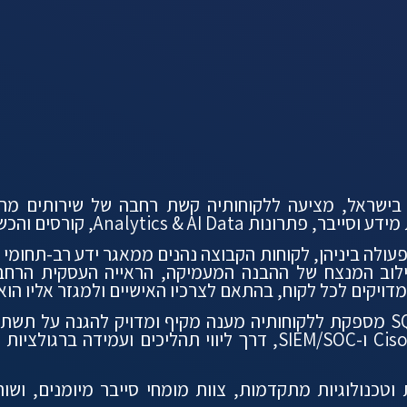
ית הגדולה בישראל, מציעה ללקוחותיה קשת רחבה של שירותים
סים והכשרות טכנולוגיות, השמות וגיוס טכנולוגי.
דות לשיתוף הפעולה ביניהן, לקוחות הקבוצה נהנים ממאגר ידע רב-ת
ויקים לכל לקוח, בהתאם לצרכיו האישיים ולמגזר אליו הוא 
מבין תחומי ההתמחויות שלה, קבוצת SQLINK מספקת ללקוחותיה מענה מקיף ומדוי
וטכנולוגיות מתקדמות, צוות מומחי סייבר מיומנים, וש