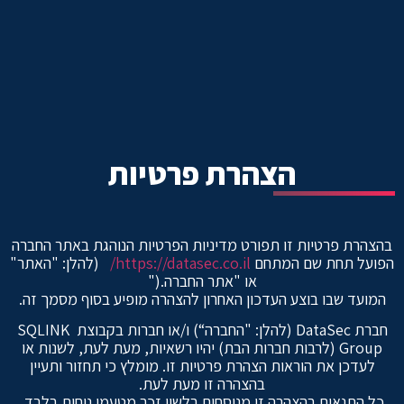
הצהרת פרטיות
בהצהרת פרטיות זו תפורט מדיניות הפרטיות הנוהגת באתר החברה
הפועל תחת שם המתחם
https://datasec.co.il/
(להלן: "האתר"
או "אתר החברה.("
המועד שבו בוצע העדכון האחרון להצהרה מופיע בסוף מסמך זה.
חברת DataSec (להלן: "החברה“) ו/או חברות בקבוצת SQLINK
Group (לרבות חברות הבת) יהיו רשאיות, מעת לעת, לשנות או
לעדכן את הוראות הצהרת פרטיות זו. מומלץ כי תחזור ותעיין
בהצהרה זו מעת לעת.
כל התנאים בהצהרה זו מנוסחים בלשון זכר מטעמי נוחות בלבד,