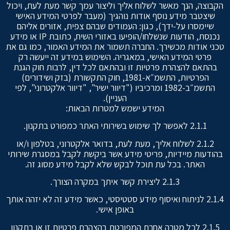
הקבוצה, הנך מאשר לשלוח אליך וליצור עמך קשר מעת לעת, ויכול
שיצטבר מידע נוסף אודות נוהגיך (מעבר לפרטי המידע האישי
שיימסרו על-ידך), כגון: העמודים שבהם צפית, אזורים אליהם
נכנסת, הודעות שנשלחו/הופיעו באזורי השיח, כתובת IP או מידע
טכני אודות מכשירך. החברה תשמור את המידע האמור, כמו גם את
פרטי המידע האישי, במאגריה. השימוש במידע זה ייעשה רק
בהתאם להצהרת פרטיות זו ובהתאם לכל דין, לרבות חוק הגנת
הפרטיות, התשמ״א-1981, חוק התקשורת (בזק ושידורים)
התשמ״ב-1982 ומרכיביו ("דיוור ישיר", "דיוור אלקטרוני", לפי
העניין).
המידע ישמש למטרות הבאות:
2.1.1 לאפשר לך שימוש בשירותי האתר כמפורט בתקנון.
2.1.2 לשלוח אליך, מעת לעת, בדואר אלקטרוני, בטלפון ו/או
בהודעות מיידיות, פריטי מידע אשר ביקשת לקבל במסגרת שירותי
האתר. בכל עת תוכל לבקש שלא לקבל מידע מסוג זה.
2.1.3 ליצירת קשר איתך במקרה הצורך.
2.1.4 לניתוח ואיסוף מידע סטטיסטי, כאשר מידע זה לא יזהה אותך
באופן אישי.
2.1.5 לכל מטרה אחרת המפורטת בהצהרת פרטיות זו או בתקנון