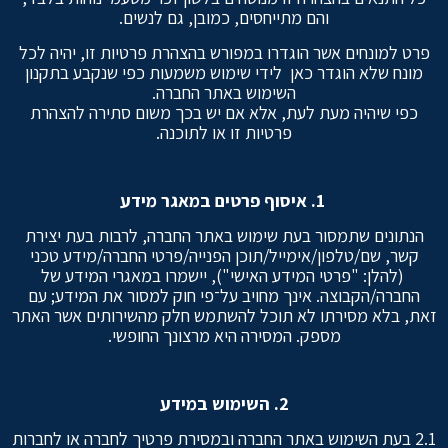
והם מתייחסים, כמובן, גם לנשים.
פרט למונחים אשר הוגדרו במפורש בהצהרת פרטיות זו, יהיה לכל
מונח שלא הוגדר כאן לידי שימוש משמעות כפי שנקבע בתקנון
השימוש באתר החברה.
כפי שיהיה מעת לעת, אלא אם יש בכך משום סתירה להצהרת
פרטיות זו או לתוכנה.
1.
איסוף פרטים במאגר מידע
הנתונים שתמסור בעת שימוש באתר החברה, לרבות בעת יצירת
קשר, שם/טלפון/אימייל/תוכן הפנייה/פרטי החברה/מידע טכני
(להלן: "פרטי המידע האישי"), יישמרו במאגרי המידע של
החברה/הקבוצה. אינך מחויב על־פי חוק למסור את המידע; עם
זאת, בלא מסירתו לא תוכל להשתמש חלק מהשירותים אשר האתר
מספק. המסירה היא מרצונך החופשי.
2.
השימוש במידע
2.1 בעת השימוש באתר החברה ובמסירת פרטיך לחברה או לחברות