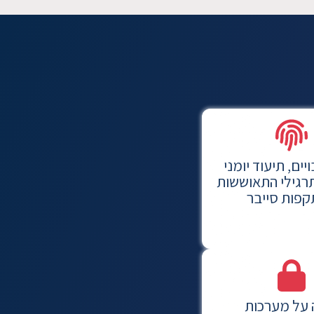
ויים, תיעוד יומני
תרגילי התאוששות
פות סייבר
 על מערכות