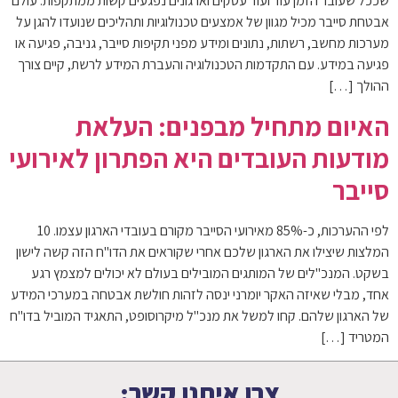
שככל שעובר הזמן עוד ועוד עסקים וארגונים נפגעים קשות ממתקפות. עולם
אבטחת סייבר מכיל מגוון של אמצעים טכנולוגיות ותהליכים שנועדו להגן על
מערכות מחשב, רשתות, נתונים ומידע מפני תקיפות סייבר, גניבה, פגיעה או
פגיעה במידע. עם התקדמות הטכנולוגיה והעברת המידע לרשת, קיים צורך
ההולך […]
האיום מתחיל מבפנים: העלאת
מודעות העובדים היא הפתרון לאירועי
סייבר
לפי ההערכות, כ-85% מאירועי הסייבר מקורם בעובדי הארגון עצמו. 10
המלצות שיצילו את הארגון שלכם אחרי שקוראים את הדו"ח הזה קשה לישון
בשקט. המנכ"לים של המותגים המובילים בעולם לא יכולים למצמץ רגע
אחד, מבלי שאיזה האקר יומרני ינסה לזהות חולשת אבטחה במערכי המידע
של הארגון שלהם. קחו למשל את מנכ"ל מיקרוסופט, התאגיד המוביל בדו"ח
המטריד […]
צרו איתנו קשר: