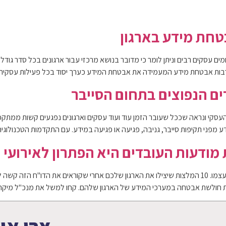
054-762-6117
לוג
צור קשר
טחת מידע בארגון
עסקים רבים וניתן לומר כי מדובר בנושא מרכזי עבור ארגונים בכל סדר גודל, 
 תרבות אבטחת מידע המעמידה את אבטחת המידע כערך יסוד בכל פעילות עסקי
ם הנפוצים בתחום הסייבר
י ונראה שככל שעובר הזמן עוד ועוד עסקים וארגונים נפגעים קשות ממתקפות.
דע מפני תקיפות סייבר, גניבה, פגיעה או פגיעה במידע. עם התקדמות הטכנולוג
ודעות העובדים היא הפתרון לאירועי ס
לפי ההערכות, כ-85% מאירועי הסייבר מקורם בעובדי הארגון עצמו. 10 המלצות שיצילו את הארגון שלכם אחר
הות חולשת אבטחה במערכי המידע של הארגון שלהם. קחו למשל את מנכ"ל מיקר