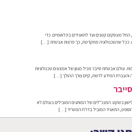
החל מעסקים קטנים ועד לתאגידים בינלאומיים. כדי
ת. ככל שהטכנולוגיה מתקדמת, כך פרצות אבטחה […]
 עולם אבטחת סייבר מכיל מגוון של אמצעים טכנולוגיות
יה והעברת המידע לרשת, קיים צורך ההולך […]
ייבר
י שקוראים את הדו"ח הזה קשה לישון בשקט. המנכ"לים של המותגים המובילים בעולם לא
וסופט, התאגיד המוביל בדו"ח המטריד […]