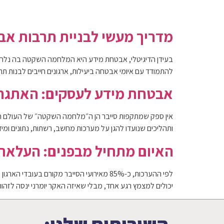
מחבר:
admin
לתוכן
ראשי
הפתרונות שלנו
אודות
ב
מדריך מעשי לבניית תרבות אב
בעידן הדיגיטלי, אבטחת מידע היא המלחמה השקטה בה נלחמים 
להתמודד עם איומי אבטחה ביעילות, ארגונים חייבים לבנות
אבטחת מידע לעסקים: האתגרי
אין ספק שמתקפות סייבר הן ה״מלחמה השקטה״ של העולם העסק
ותהליכים שנועדו להגן על מערכות מחשב, רשתות, נתונים ומי
האיום מתחיל מבפנים: העלאת מ
יכולים למצמץ רגע אחד, מבלי שאיזה האקר יומרני ינסה לז